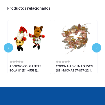
Productos relacionados
ADORNO COLGANTES
CORONA ADVIENTO 35CM
G
BOLA 8" (D1-47532)
(831-MXMAS67-877-22J1
(
DORADO/PLATEADO/VERDE
ORO/ROSA