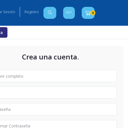
iar Sesión
Registro
REF
0
Ya
Crea una cuenta.