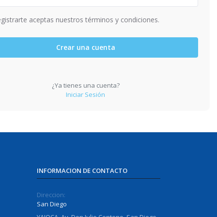
egistrarte aceptas nuestros términos y condiciones.
Crear una cuenta
¿Ya tienes una cuenta?
Iniciar Sesión
INFORMACION DE CONTACTO
Direccion:
San Diego
YAJOCA, Av. Don Julio Centeno, San Diego