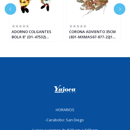
ADORNO COLGANTES
CORONA ADVIENTO 35CM
G
BOLA 8" (D1-47532)
(831-MXMAS67-877-22J1
(
DORADO/PLATEADO/VERDE
ORO/ROSA
HORARIOS
-Carabobo: San Diego