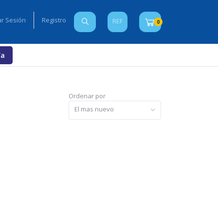
iar Sesión
Registro
REF
0
Ya
Ordenar por
El mas nuevo