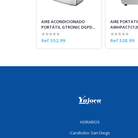
AIRE ACONDICIONADO
AIRE PORTATI
PORTÁTIL GTRONIC DGPDA-
AWHPACTC120
12CRN1-BI5 12K BTU
Ref 552.99
Ref 528.99
HORARIOS
-Carabobo: San Diego