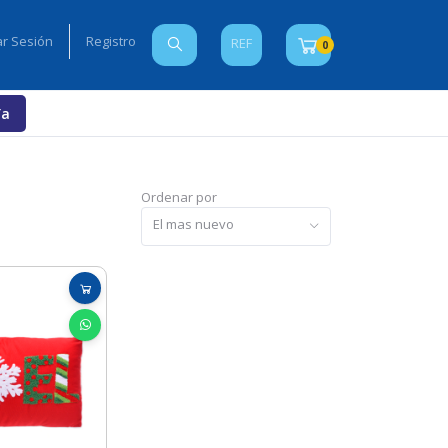
iar Sesión
Registro
REF
0
Ya
Ordenar por
El mas nuevo