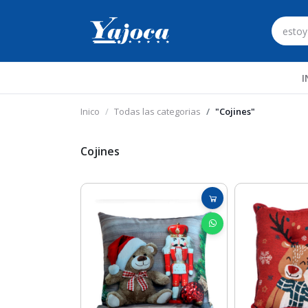
I
Inico
Todas las categorias
"Cojines"
Cojines