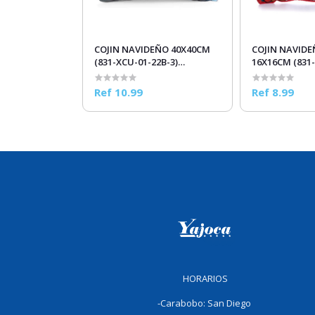
COJIN NAVIDEÑO 40X40CM
COJIN NAVID
(831-XCU-01-22B-3)
16X16CM (831-XMFE-17030-
MULTICOLORES
21I) MULTICO
Ref 10.99
Ref 8.99
HORARIOS
-Carabobo: San Diego