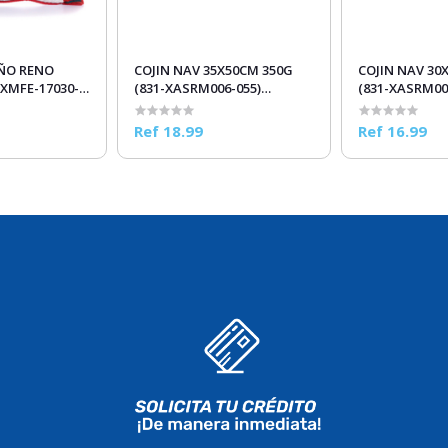
EÑO RENO
COJIN NAV 35X50CM 350G
COJIN NAV 30
(831-XASRM006-055)
(831-XASRM00
LORES
CREMA/ROJO/VERDE
ROJO/BLANCO
Ref 18.99
Ref 16.99