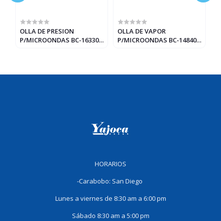
OLLA DE PRESION
OLLA DE VAPOR
C
P/MICROONDAS BC-16330)
P/MICROONDAS BC-14840)
3
BENE CASA 2.5 LTS
BENE CASA
HORARIOS
-Carabobo: San Diego
Lunes a viernes de 8:30 am a 6:00 pm
Sábado 8:30 am a 5:00 pm