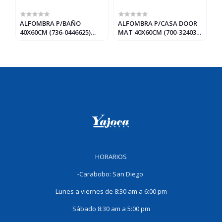
ALFOMBRA P/BAÑO
ALFOMBRA P/CASA DOOR
A
40X60CM (736-0446625)
MAT 40X60CM (700-32403)
B
SURTIDOS
SURTIDOS
0
HORARIOS
-Carabobo: San Diego
Lunes a viernes de 8:30 am a 6:00 pm
Sábado 8:30 am a 5:00 pm