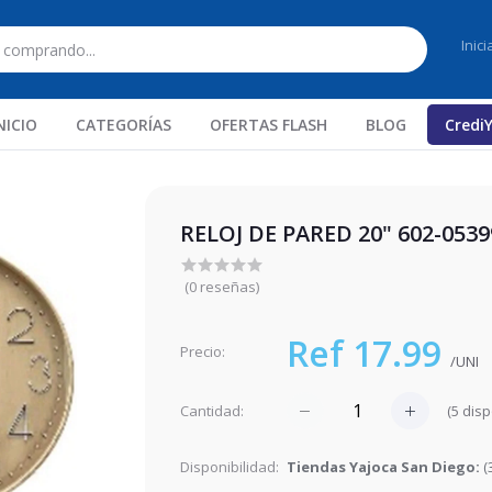
Inic
NICIO
CATEGORÍAS
OFERTAS FLASH
BLOG
Credi
RELOJ DE PARED 20" 602-05
(0 reseñas)
Ref 17.99
Precio:
/UNI
(
5
disp
Cantidad:
Disponibilidad:
Tiendas Yajoca San Diego:
(