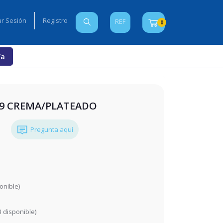
iar Sesión
Registro
REF
0
Ya
399 CREMA/PLATEADO
Pregunta aquí
onible)
3
disponible)