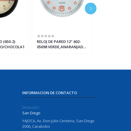
 (650-2)
RELOJ DE PARED 12" 602-
RELOJ D/PARED 
CO/CHOCOLATE
05698 VERDE,ANARANJADO
602-40122
N23-05698
AZUL,VERDE,GR
INFORMACION DE CONTACTO
Direccion:
San Diego
YAJOCA, Av. Don Julio Centeno, San Diego
2006, Carabobo