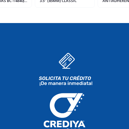
AS BC-14840)
3.5" (85MM) CLASSIC
ANTIADHEREN