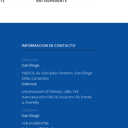
TE
ANTIADHERENTE
CASA
INFORMACION DE CONTACTO
Direccion:
San Diego
YAJOCA, Av. Don Julio Centeno, San Diego
2006, Carabobo
Valencia
Urbanización El Viñedo, calle 139
manzana n9 n104-16, local nro 39, frente
a chantilly
Telefono:
San Diego
+58 4144859786