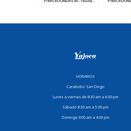
FEE
P/MICROONDAS BC-16330)
P/MICROOND
BENE CASA 2.5 LTS
BENE CASA
HORARIOS
-Carabobo: San Diego
Lunes a viernes de 8:30 am a 6:00 pm
Sábado 8:30 am a 5:00 pm
Domingo 9:00 am a 4:00 pm