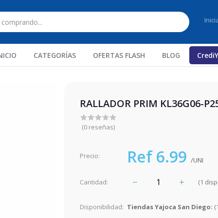
Inic
NICIO
CATEGORÍAS
OFERTAS FLASH
BLOG
Credi
RALLADOR PRIM KL36G06-P2
(0 reseñas)
Ref 6.99
Precio:
/UNI
(
1
disp
Cantidad:
Disponibilidad:
Tiendas Yajoca San Diego:
(