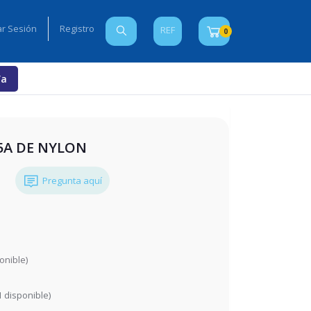
iar Sesión
Registro
REF
0
Ya
5A DE NYLON
Pregunta aquí
onible)
1
disponible)