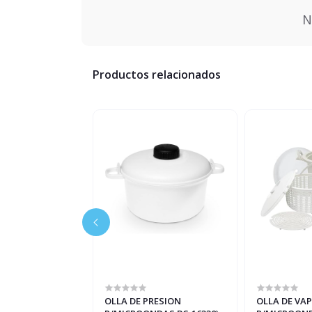
N
Productos relacionados
ENE CASA BC-
OLLA DE PRESION
OLLA DE VA