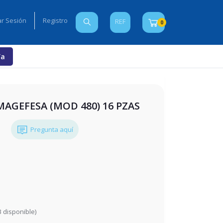
iar Sesión
Registro
REF
0
Ya
MAGEFESA (MOD 480) 16 PZAS
Pregunta aquí
3
disponible)