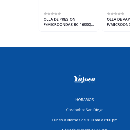
ENE CASA BC-
OLLA DE PRESION
OLLA DE VA
FEE
P/MICROONDAS BC-16330)
P/MICROOND
BENE CASA 2.5 LTS
BENE CASA
HORARIOS
-Carabobo: San Diego
Lunes a viernes de 8:30 am a 6:00 pm