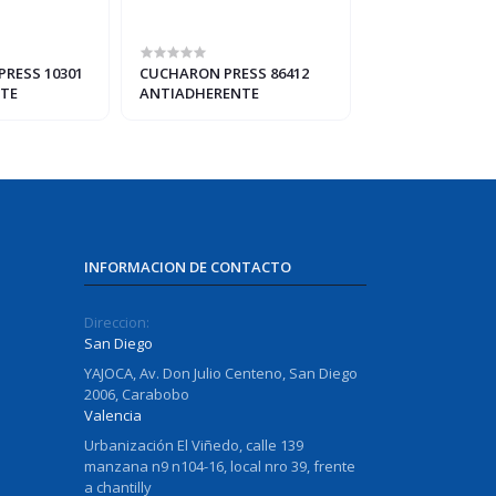
RESS 10301
CUCHARON PRESS 86412
RODILLO BC-581
TE
ANTIADHERENTE
CASA
INFORMACION DE CONTACTO
Direccion:
San Diego
YAJOCA, Av. Don Julio Centeno, San Diego
2006, Carabobo
Valencia
Urbanización El Viñedo, calle 139
manzana n9 n104-16, local nro 39, frente
a chantilly