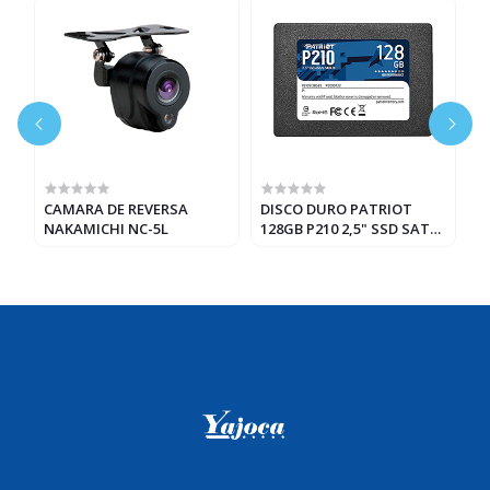
CAMARA DE REVERSA
DISCO DURO PATRIOT
D
NAKAMICHI NC-5L
128GB P210 2,5" SSD SATA
2
3 (7mm)
3