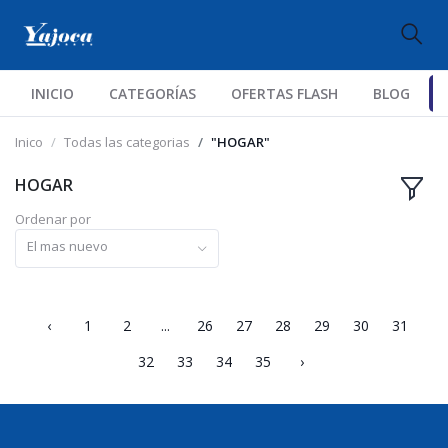
INICIO
CATEGORÍAS
OFERTAS FLASH
BLOG
Inico
Todas las categorias
"HOGAR"
HOGAR
Ordenar por
El mas nuevo
‹
1
2
...
26
27
28
29
30
31
32
33
34
35
›