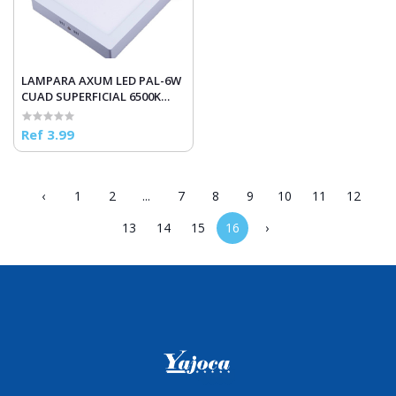
LAMPARA AXUM LED PAL-6W
CUAD SUPERFICIAL 6500K
LUZ/F
Ref 3.99
‹
1
2
...
7
8
9
10
11
12
13
14
15
16
›