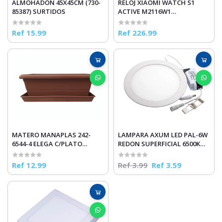
ALMOHADON 45X45CM (730-
RELOJ XIAOMI WATCH S1
85387) SURTIDOS
ACTIVE M2116W1
BLUETOOTH WHITE
Ref 15.99
Ref 226.99
MATERO MANAPLAS 242-
LAMPARA AXUM LED PAL-6W
6544-4 ELEGA C/PLATO
REDON SUPERFICIAL 6500K
C/TERRACO
LUZ/F
Ref 12.99
Ref 3.99
Ref 3.59