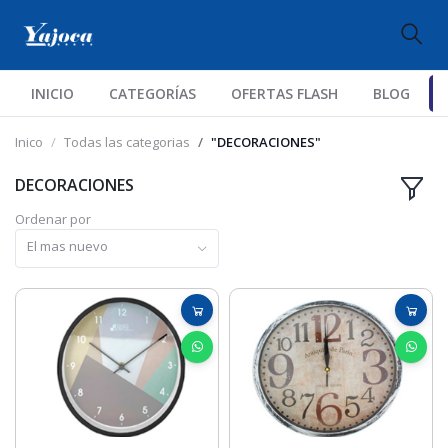
INICIO
CATEGORÍAS
OFERTAS FLASH
BLOG
Inico
Todas las categorias
"DECORACIONES"
DECORACIONES
Ordenar por
El mas nuevo